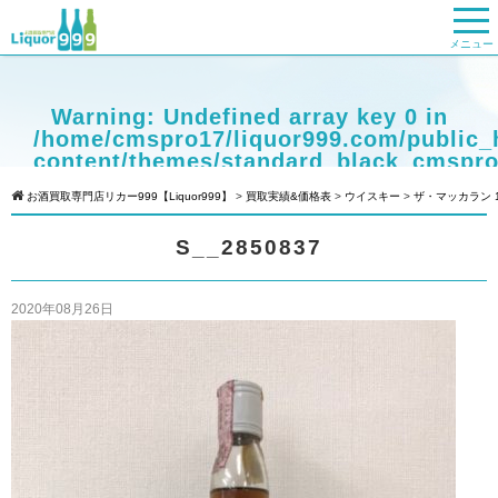
メニュー
Warning
: Undefined array key 0 in
/home/cmspro17/liquor999.com/public_
content/themes/standard_black_cmspro
on line
9
お酒買取専門店リカー999【Liquor999】
>
買取実績&価格表
>
ウイスキー
>
ザ・マッカラン 1
Warning
: Attempt to read property
S__2850837
"cat_name" on null in
/home/cmspro17/liquor999.com/public_
content/themes/standard_black_cmspro
2020年08月26日
on line
9