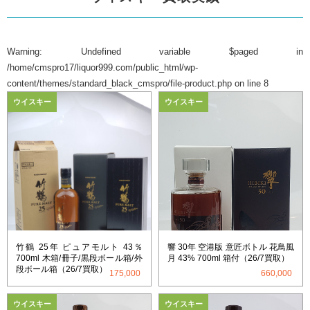
Warning
: Undefined variable $paged in
/home/cmspro17/liquor999.com/public_html/wp-
content/themes/standard_black_cmspro/file-product.php
on line
8
ウイスキー
ウイスキー
竹鶴 25年 ピュアモルト 43％
響 30年 空港版 意匠ボトル 花鳥風
700ml 木箱/冊子/黒段ボール箱/外
月 43% 700ml 箱付（26/7買取）
段ボール箱（26/7買取）
175,000
660,000
ウイスキー
ウイスキー