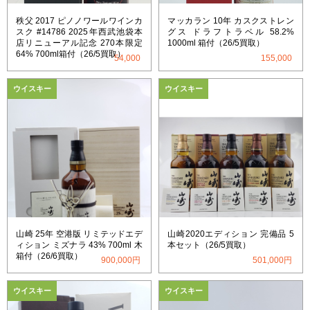
秩父 2017 ピノノワールワインカ
マッカラン 10年 カスクストレン
スク #14786 2025年西武池袋本
グス ドラフトラベル 58.2%
店リニューアル記念 270本限定
1000ml 箱付（26/5買取）
64% 700ml箱付（26/5買取）
54,000
155,000
ウイスキー
ウイスキー
山崎 25年 空港版 リミテッドエデ
山崎2020エディション 完備品 5
ィション ミズナラ 43% 700ml 木
本セット（26/5買取）
箱付（26/6買取）
900,000円
501,000円
ウイスキー
ウイスキー