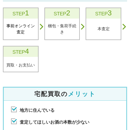
1
2
3
STEP
STEP
STEP
事前オンライン
梱包・集荷手続
本査定
査定
き
4
STEP
買取・お支払い
宅配買取の
メリット
地方に住んでいる
査定してほしいお酒の本数が少ない