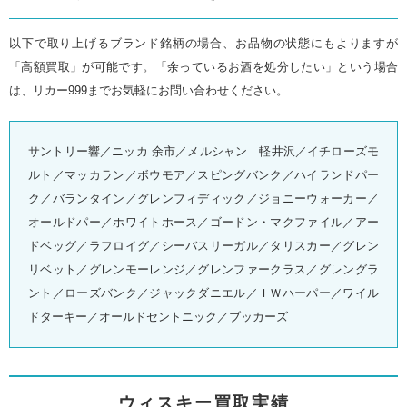
以下で取り上げるブランド銘柄の場合、お品物の状態にもよりますが
「高額買取」が可能です。「余っているお酒を処分したい」という場合
は、リカー999までお気軽にお問い合わせください。
サントリー響／ニッカ 余市／メルシャン 軽井沢／イチローズモ
ルト／マッカラン／ボウモア／スピングバンク／ハイランドパー
ク／バランタイン／グレンフィディック／ジョニーウォーカー／
オールドパー／ホワイトホース／ゴードン・マクファイル／アー
ドベッグ／ラフロイグ／シーバスリーガル／タリスカー／グレン
リベット／グレンモーレンジ／グレンファークラス／グレングラ
ント／ローズバンク／ジャックダニエル／ＩＷハーパー／ワイル
ドターキー／オールドセントニック／ブッカーズ
ウィスキー買取実績