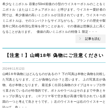
希少なミニボトル 容量が50ml前後の小型のウイスキーボトルのことをミ
ニボトル（またはミニチュアボトル）と呼びます。ウイスキー愛好者の
間では、希少価値の高いミニボトルが注目されています。ウイスキーの
ミニボトルは、そのコンパクトなサイズながらも、ブランドの歴史や製
造年に関わる特別な意味を持つことがあり、その価値は想像以上に高く
なることがあります。 価値の高いミニボトルの特徴 1. 限定・・・
記事を読む
【注意！】山崎18年 偽物にご注意ください
2024年11月12日
山崎1８年偽物にはどんなものがあるの？ 下の写真は本物と偽物を比較し
た写真となります。どこが偽物なのか？と思います。 上の写真左が偽
物、右が本物となります。 最近多く出回る偽物のタイプはキャップが作
り直されているのが特徴的です。ボトルやラベルはそのままで中身とキ
ャップが異なります。（※フリマ等で空き瓶が高価で取引されている原
因の一つと考えて良さそうです。）左のウイスキーは右のウイスキーと
比べて、色・・・