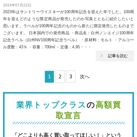
2024年07月22日
2023年はサントリーウイスキーが100周年記念を迎えた年でした。100周
年を迎えどのような限定商品が発売したのか写真とともに紹介したいと
思います。ラベルが100周年記念のものから新たに限定発売したものまで
ございます。 日本国内での発売商品 ・商品名：白州ノンエイジ100周年
記念ラベル（白州NV100周年記念ラベル） ・原材料：モルト ・アルコー
ル度数：43％ ・容量：700ml ・定価：4,95・・・
記事を読む
1
2
3
次へ
ペ
ー
ジ
業界トップクラス
の
高額買
移
動
取宣言
「どこよりも高く買い取ってほしい！」という