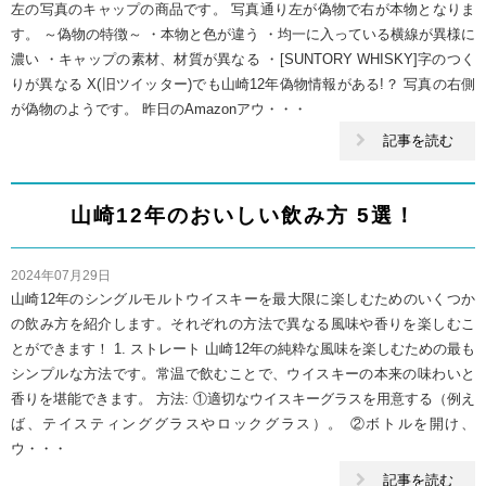
左の写真のキャップの商品です。 写真通り左が偽物で右が本物となりま
す。 ～偽物の特徴～ ・本物と色が違う ・均一に入っている横線が異様に
濃い ・キャップの素材、材質が異なる ・[SUNTORY WHISKY]字のつく
りが異なる X(旧ツイッター)でも山崎12年偽物情報がある!？ 写真の右側
が偽物のようです。 昨日のAmazonアウ・・・
記事を読む
山崎12年のおいしい飲み方 5選！
2024年07月29日
山崎12年のシングルモルトウイスキーを最大限に楽しむためのいくつか
の飲み方を紹介します。それぞれの方法で異なる風味や香りを楽しむこ
とができます！ 1. ストレート 山崎12年の純粋な風味を楽しむための最も
シンプルな方法です。常温で飲むことで、ウイスキーの本来の味わいと
香りを堪能できます。 方法: ①適切なウイスキーグラスを用意する（例え
ば、テイスティンググラスやロックグラス）。 ②ボトルを開け、
ウ・・・
記事を読む