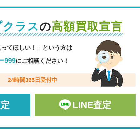
プクラス
の
高額買取宣言
取ってほしい！」という方は
999
にご相談ください！
24時間365日受付中
査定
LINE査定