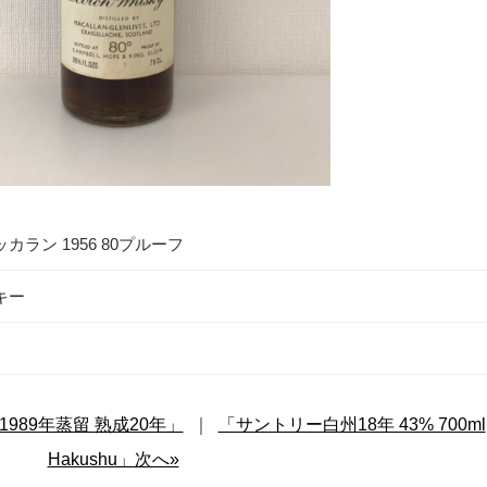
カラン 1956 80プルーフ
キー
989年蒸留 熟成20年」
｜
「サントリー白州18年 43% 700ml
Hakushu」次へ»