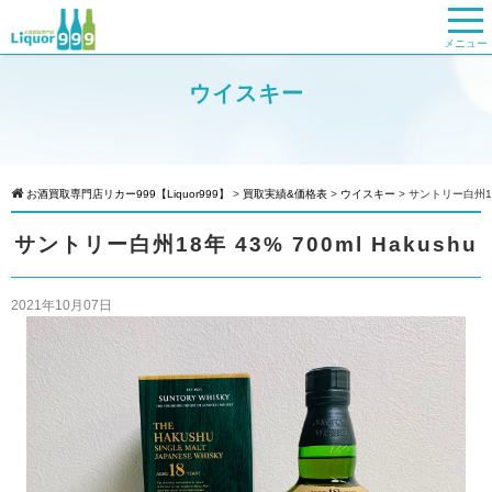
メニュー
ウイスキー
お酒買取専門店リカー999【Liquor999】
>
買取実績&価格表
>
ウイスキー
>
サントリー白州18年 
サントリー白州18年 43% 700ml Hakushu
2021年10月07日