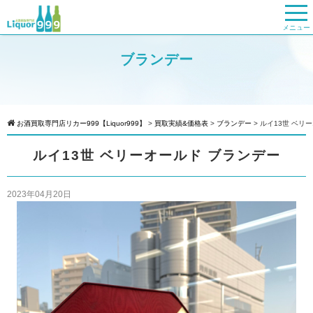
メニュー
ブランデー
お酒買取専門店リカー999【Liquor999】
>
買取実績&価格表
>
ブランデー
>
ルイ13世 ベリ
ルイ13世 ベリーオールド ブランデー
2023年04月20日