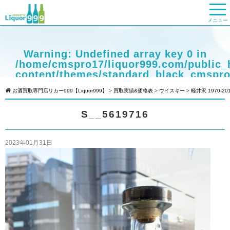
メニュー
Warning
: Undefined array key 0 in
/home/cmspro17/liquor999.com/public_
content/themes/standard_black_cmspro
on line
9
お酒買取専門店リカー999【Liquor999】
>
買取実績&価格表
>
ウイスキー
>
軽井沢 1970-2
Warning
: Attempt to read property
S__5619716
"cat_name" on null in
/home/cmspro17/liquor999.com/public_
content/themes/standard_black_cmspro
2023年01月31日
on line
9