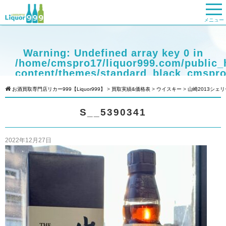
メニュー
Warning
: Undefined array key 0 in
/home/cmspro17/liquor999.com/public_
content/themes/standard_black_cmspro
on line
9
お酒買取専門店リカー999【Liquor999】
>
買取実績&価格表
>
ウイスキー
>
山崎2013シェ
Warning
: Attempt to read property
S__5390341
"cat_name" on null in
/home/cmspro17/liquor999.com/public_
content/themes/standard_black_cmspro
2022年12月27日
on line
9