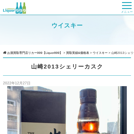
メニュー
ウイスキー
お酒買取専門店リカー999【Liquor999】
>
買取実績&価格表
>
ウイスキー
>
山崎2013シェ
山崎2013シェリーカスク
2022年12月27日