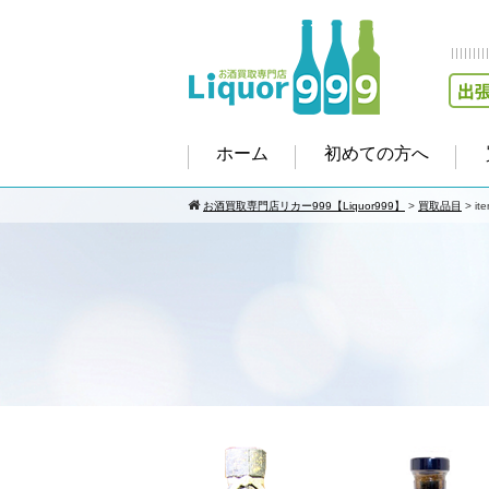
ホーム
初めての方へ
お酒買取専門店リカー999【Liquor999】
>
買取品目
>
it