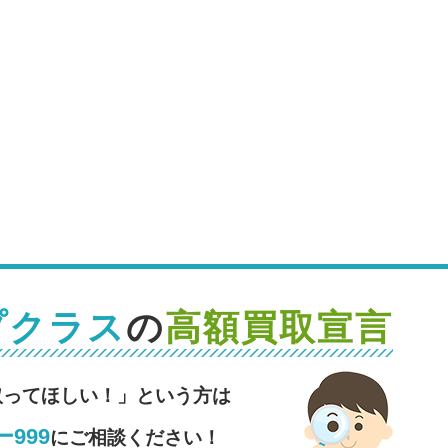
プクラス
の
高額買取宣言
取ってほしい！」という方は
999
にご相談ください！