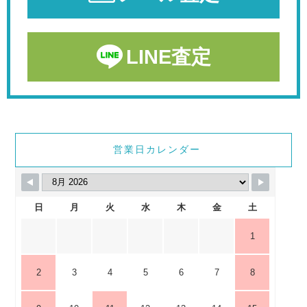
LINE査定
営業日カレンダー
日
月
火
水
木
金
土
1
2
3
4
5
6
7
8