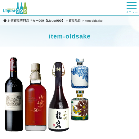
メニュー
お酒買取専門店リカー999【Liquor999】
>
買取品目
>
item-oldsake
item-oldsake