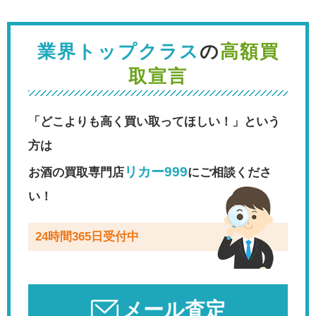
業界トップクラス
の
高額買
取宣言
「どこよりも高く買い取ってほしい！」という
方は
リカー999
お酒の買取専門店
にご相談くださ
い！
24時間365日受付中
メール査定