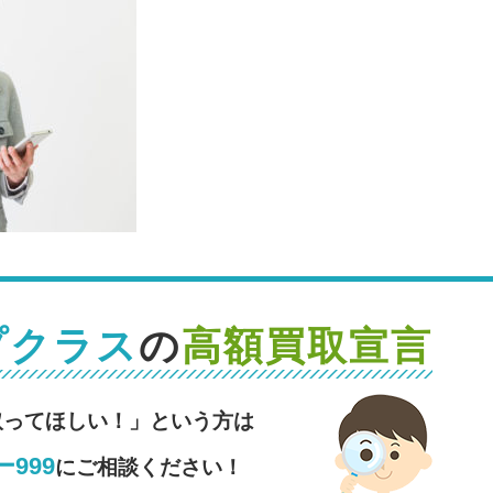
プクラス
の
高額買取宣言
取ってほしい！」という方は
999
にご相談ください！