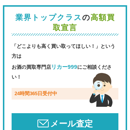
業界トップクラス
の
高額買
取宣言
「どこよりも高く買い取ってほしい！」という
方は
リカー999
お酒の買取専門店
にご相談くださ
い！
24時間365日受付中
メール査定