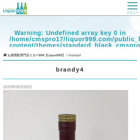
メニュー
Warning
: Undefined array key 0 in
/home/cmspro17/liquor999.com/public_
content/themes/standard_black_cmspro
on line
9
お酒買取専門店リカー999【Liquor999】
>
brandy4
Warning
: Attempt to read property
brandy4
"cat_name" on null in
/home/cmspro17/liquor999.com/public_
content/themes/standard_black_cmspro
2020年06月05日
on line
9