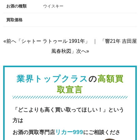
お酒の種類
ウイスキー
買取価格
«前へ「シャトー ラトゥール 1991年」
｜
「響21年 吉田屋
風春秋図」次へ»
業界トップクラス
の
高額買
取宣言
「どこよりも高く買い取ってほしい！」という
方は
リカー999
お酒の買取専門店
にご相談くださ