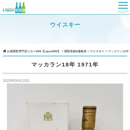
メニュー
ウイスキー
お酒買取専門店リカー999【Liquor999】
>
買取実績&価格表
>
ウイスキー
>
マッカラン18年 
マッカラン18年 1971年
2020年06月15日