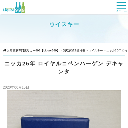
メニュー
ウイスキー
お酒買取専門店リカー999【Liquor999】
>
買取実績&価格表
>
ウイスキー
>
ニッカ25年 ロ
ニッカ25年 ロイヤルコペンハーゲン デキャ
ンタ
2020年06月15日