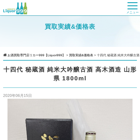
メニュー
買取実績&価格表
お酒買取専門店リカー999【Liquor999】
>
買取実績&価格表
>
十四代 秘蔵酒 純米大吟醸古酒 高
十四代 秘蔵酒 純米大吟醸古酒 高木酒造 山形
県 1800ml
2020年06月15日