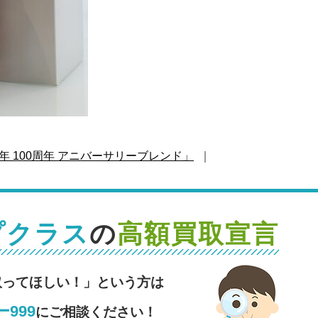
1年 100周年 アニバーサリーブレンド」
｜
プクラス
の
高額買取宣言
取ってほしい！」という方は
999
にご相談ください！