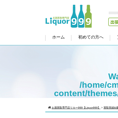
ホーム
初めての方へ
Wa
/home/cm
content/themes
Warning
: Att
お酒買取専門店リカー999【Liquor999】
>
買取実績&