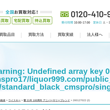
買取品目
買取方法
買取実績
法人様へ
rning
: Undefined array key 0
spro17/liquor999.com/public
/standard_black_cmspro/sin
empt to read property "cat_na
価格表
>
ウイスキー
>
響 21年 100周年 アニバーサリーブレンド
>
260127022 (2)