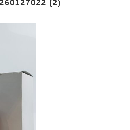
spro17/liquor999.com/public
260127022 (2)
/standard_black_cmspro/sin