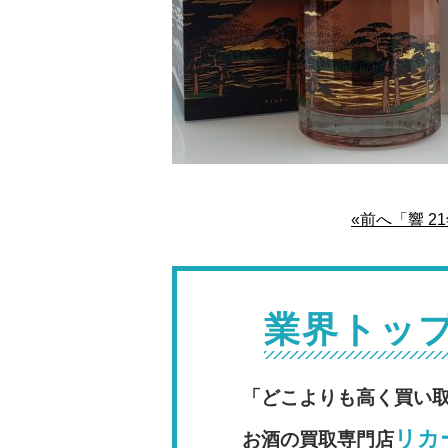
«前へ「響 2
業界トッ
「どこよりも高く買い
リカー
お酒の買取専門店