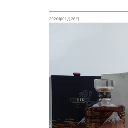
/home/cm
content/themes
2026年01月28日