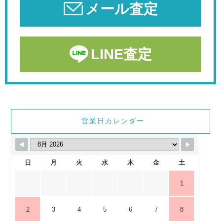
メール査定
LINE査定
営業日カレンダー
日
月
火
水
木
金
土
1
2
3
4
5
6
7
8