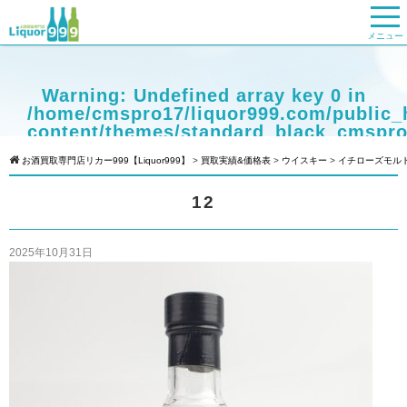
メニュー
Warning
: Undefined array key 0 in
/home/cmspro17/liquor999.com/public_
content/themes/standard_black_cmspro
on line
9
お酒買取専門店リカー999【Liquor999】
>
買取実績&価格表
>
ウイスキー
>
イチローズモルト
Warning
: Attempt to read property
12
"cat_name" on null in
/home/cmspro17/liquor999.com/public_
content/themes/standard_black_cmspro
2025年10月31日
on line
9