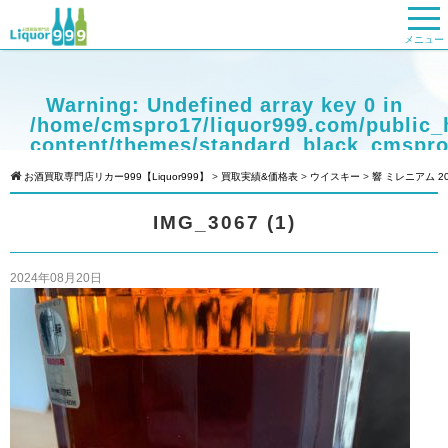
メニュー
Warning
: Undefined array key 0 in
/home/cmspro17/liquor999.com/public_
content/themes/standard_black_cmspro
on line
9
お酒買取専門店リカー999【Liquor999】
>
買取実績&価格表
>
ウイスキー
>
響 ミレニアム 2
Warning
: Attempt to read property
IMG_3067 (1)
"cat_name" on null in
/home/cmspro17/liquor999.com/public_
content/themes/standard_black_cmspro
2024年08月20日
on line
9