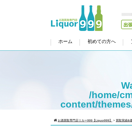
ホーム
初めての方へ
Wa
/home/cm
content/themes
Warning
: Att
お酒買取専門店リカー999【Liquor999】
>
買取実績&