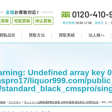
買取品目
買取方法
買取実績
法人様へ
rning
: Undefined array key 0
spro17/liquor999.com/public
/standard_black_cmspro/sin
empt to read property "cat_na
価格表
>
ウイスキー
>
サントリー 山崎蒸溜所樽出原酒 1989年蒸溜 徳光和夫 20周年記念
>
IMG_293