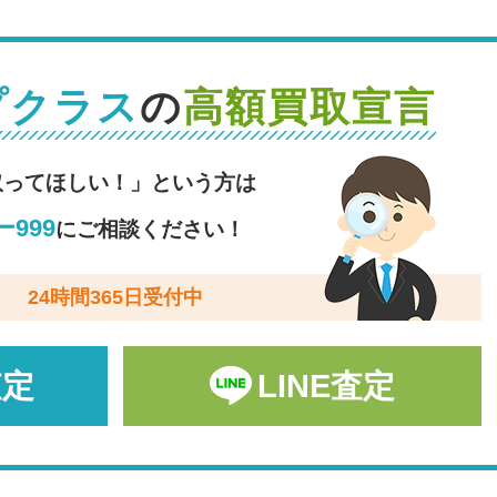
プクラス
の
高額買取宣言
取ってほしい！」という方は
999
にご相談ください！
24時間365日受付中
査定
LINE査定