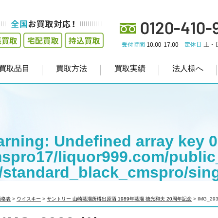
買取品目
買取方法
買取実績
法人様へ
rning
: Undefined array key 0
spro17/liquor999.com/public
/standard_black_cmspro/sin
empt to read property "cat_na
価格表
>
ウイスキー
>
サントリー 山崎蒸溜所樽出原酒 1989年蒸溜 徳光和夫 20周年記念
>
IMG_293