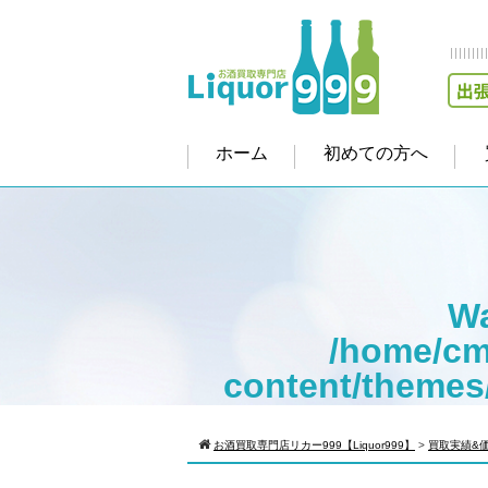
ホーム
初めての方へ
Wa
/home/cm
content/themes
Warning
: Att
お酒買取専門店リカー999【Liquor999】
>
買取実績&