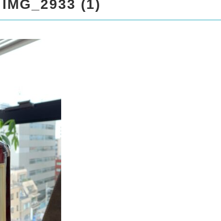
spro17/liquor999.com/public
IMG_2933 (1)
/standard_black_cmspro/sin