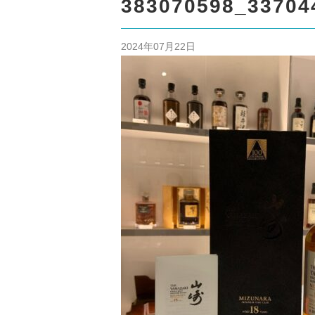
/home/cm
383070598_33704
content/themes
2024年07月22日