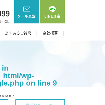
よくあるご質問
会社概要
 in
_html/wp-
gle.php
on line
9
me" on null in
254943556_n