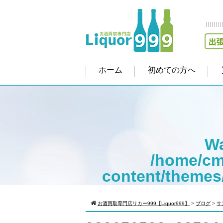
ホーム
初めての方へ
Wa
/home/cm
content/themes
Warning
: Att
お酒買取専門店リカー999【Liquor999】
>
ブログ
>
サ