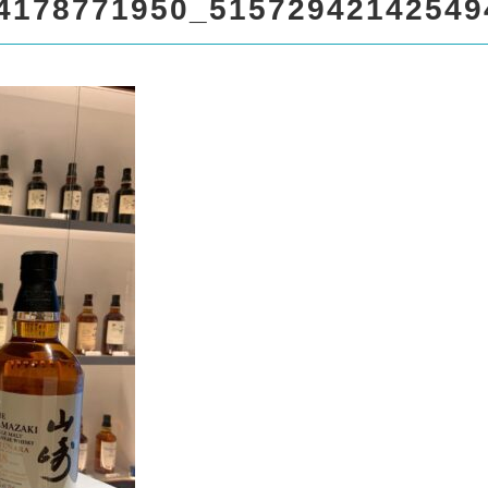
spro17/liquor999.com/public
4178771950_51572942142549
/standard_black_cmspro/sin