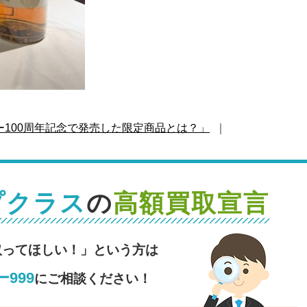
ー100周年記念で発売した限定商品とは？」
｜
プクラス
の
高額買取宣言
取ってほしい！」という方は
999
にご相談ください！