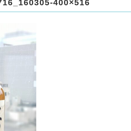
spro17/liquor999.com/public
716_160305-400×516
/standard_black_cmspro/sin