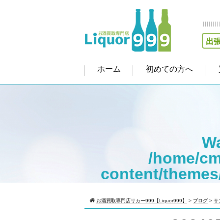
ホーム
初めての方へ
Wa
/home/cm
content/themes
Warning
: Att
お酒買取専門店リカー999【Liquor999】
>
ブログ
>
サ