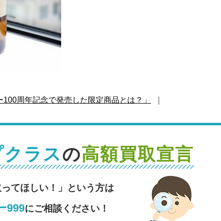
ー100周年記念で発売した限定商品とは？」
｜
プクラス
の
高額買取宣言
取ってほしい！」という方は
999
にご相談ください！