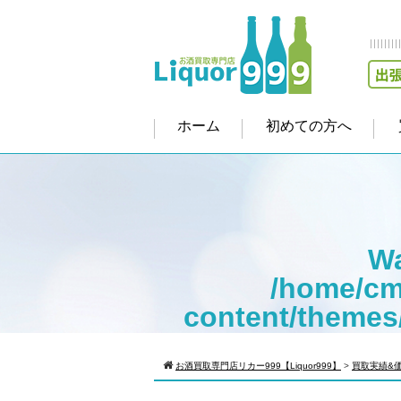
ホーム
初めての方へ
Wa
/home/cm
content/themes
Warning
: Att
お酒買取専門店リカー999【Liquor999】
>
買取実績&