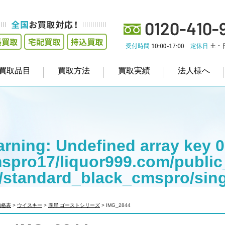
買取品目
買取方法
買取実績
法人様へ
rning
: Undefined array key 0
spro17/liquor999.com/public
/standard_black_cmspro/sin
empt to read property "cat_na
価格表
>
ウイスキー
>
厚岸 ゴーストシリーズ
>
IMG_2844