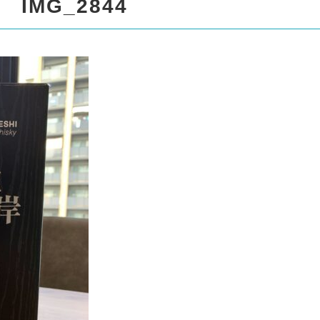
spro17/liquor999.com/public
IMG_2844
/standard_black_cmspro/sin