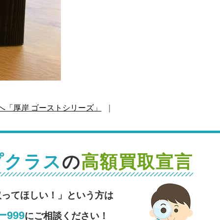
へ「厚岸 ゴーストシリーズ」
｜
プクラス
の
高額買取宣言
取ってほしい！」という方は
999
にご相談ください！