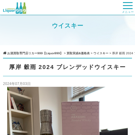
メニュー
ウイスキー
お酒買取専門店リカー999【Liquor999】
>
買取実績&価格表
>
ウイスキー
>
厚岸 穀雨 202
厚岸 穀雨 2024 ブレンデッドウイスキー
2024年07月03日