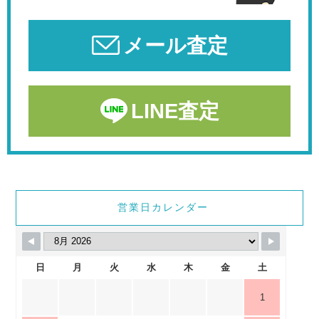
メール査定
LINE査定
営業日カレンダー
日
月
火
水
木
金
土
1