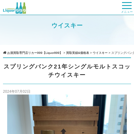
メニュー
ウイスキー
お酒買取専門店リカー999【Liquor999】
>
買取実績&価格表
>
ウイスキー
>
スプリングバン
スプリングバンク21年シングルモルトスコッ
チウイスキー
2024年07月02日