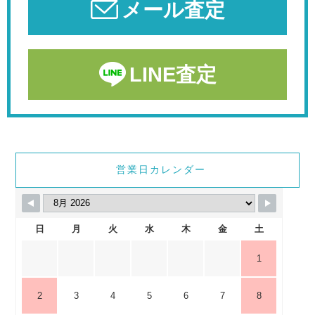
メール査定
LINE査定
営業日カレンダー
日
月
火
水
木
金
土
1
2
3
4
5
6
7
8