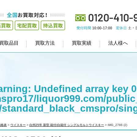
買取品目
買取方法
買取実績
法人様へ
rning
: Undefined array key 0
spro17/liquor999.com/public
/standard_black_cmspro/sin
empt to read property "cat_na
価格表
>
ウイスキー
>
白州25年 新型 箱付/白箱付 シングルモルトウイスキー
>
IMG_2786 (2)