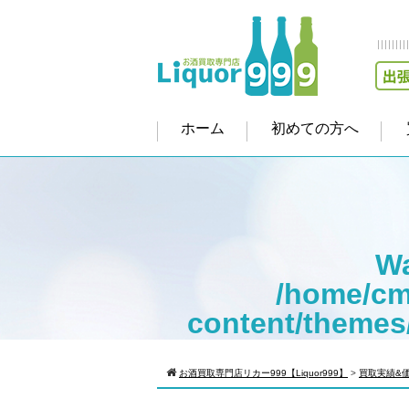
ホーム
初めての方へ
Wa
/home/cm
content/themes
Warning
: Att
お酒買取専門店リカー999【Liquor999】
>
買取実績&