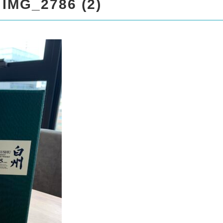
spro17/liquor999.com/public
IMG_2786 (2)
/standard_black_cmspro/sin