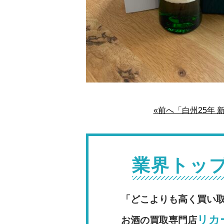
«前へ「白州25年 
業界トッ
「どこよりも高く買い
リカー
お酒の買取専門店