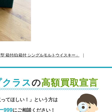
新型 箱付/白箱付 シングルモルトウイスキー」
｜
プクラス
の
高額買取宣言
取ってほしい！」という方は
999
にご相談ください！