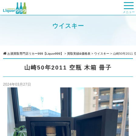
メニュー
ウイスキー
お酒買取専門店リカー999【Liquor999】
>
買取実績&価格表
>
ウイスキー
>
山崎50年2011 
山崎50年2011 空瓶 木箱 冊子
2024年03月27日