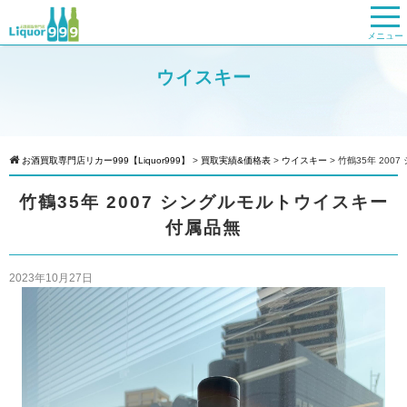
メニュー
ウイスキー
お酒買取専門店リカー999【Liquor999】
>
買取実績&価格表
>
ウイスキー
>
竹鶴35年 200
竹鶴35年 2007 シングルモルトウイスキー
付属品無
2023年10月27日