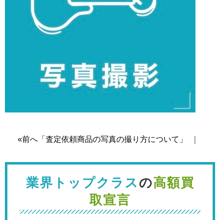
«前へ「査定依頼商品の写真の撮り方について」
｜
業界トップクラス
の
高額買
取宣言