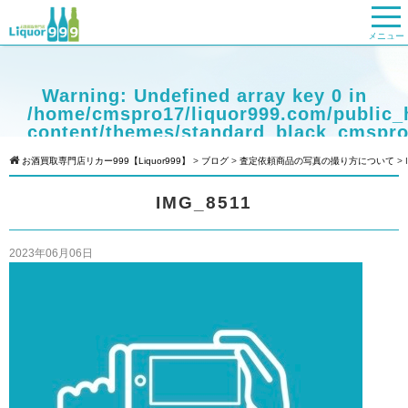
メニュー
Warning
: Undefined array key 0 in
/home/cmspro17/liquor999.com/public_
content/themes/standard_black_cmspro
on line
9
お酒買取専門店リカー999【Liquor999】
>
ブログ
>
査定依頼商品の写真の撮り方について
>
Warning
: Attempt to read property
IMG_8511
"cat_name" on null in
/home/cmspro17/liquor999.com/public_
content/themes/standard_black_cmspro
2023年06月06日
on line
9