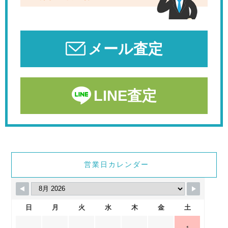
メール査定
LINE査定
営業日カレンダー
日
月
火
水
木
金
土