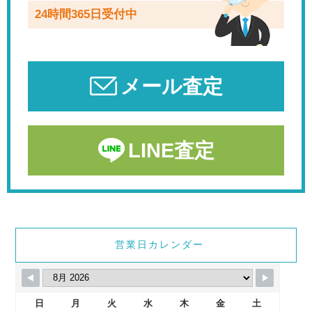
24時間365日受付中
メール査定
LINE査定
営業日カレンダー
日
月
火
水
木
金
土