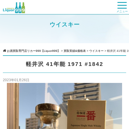
メニュー
ウイスキー
お酒買取専門店リカー999【Liquor999】
>
買取実績&価格表
>
ウイスキー
>
軽井沢 41年能 19
軽井沢 41年能 1971 #1842
2023年01月26日