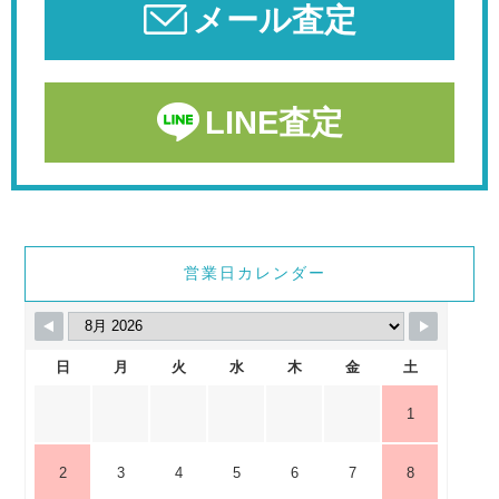
メール査定
LINE査定
営業日カレンダー
日
月
火
水
木
金
土
1
2
3
4
5
6
7
8