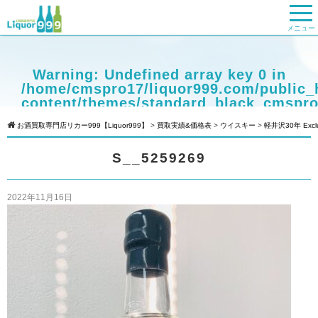
メニュー
Warning
: Undefined array key 0 in
/home/cmspro17/liquor999.com/public_
content/themes/standard_black_cmspro
on line
9
お酒買取専門店リカー999【Liquor999】
>
買取実績&価格表
>
ウイスキー
>
軽井沢30年 Exclusiv
Warning
: Attempt to read property
S__5259269
"cat_name" on null in
/home/cmspro17/liquor999.com/public_
content/themes/standard_black_cmspro
2022年11月16日
on line
9