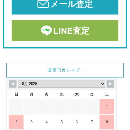
メール査定
LINE査定
営業日カレンダー
日
月
火
水
木
金
土
1
2
3
4
5
6
7
8