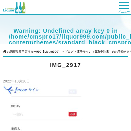
メニュー
Warning
: Undefined array key 0 in
/home/cmspro17/liquor999.com/public_
content/themes/standard_black_cmspro
on line
9
お酒買取専門店リカー999【Liquor999】
>
ブログ
>
電子サイン（買取申込書）のお手続き方
Warning
: Attempt to read property
IMG_2917
"cat_name" on null in
/home/cmspro17/liquor999.com/public_
content/themes/standard_black_cmspro
2022年10月26日
on line
9