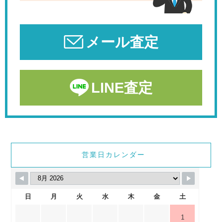
メール査定
LINE査定
営業日カレンダー
日
月
火
水
木
金
土
1