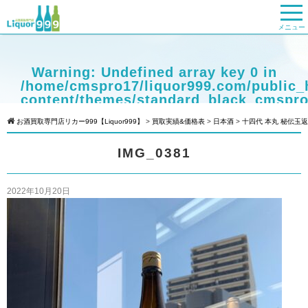
メニュー
Warning
: Undefined array key 0 in
/home/cmspro17/liquor999.com/public_
content/themes/standard_black_cmspro
on line
9
お酒買取専門店リカー999【Liquor999】
>
買取実績&価格表
>
日本酒
>
十四代 本丸 秘伝玉返し
Warning
: Attempt to read property
IMG_0381
"cat_name" on null in
/home/cmspro17/liquor999.com/public_
content/themes/standard_black_cmspro
2022年10月20日
on line
9