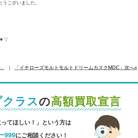
とうございました。
▼▽
」
｜
「イチローズモルトモルトドリームカスクMDC」次へ»
プクラス
の
高額買取宣言
取ってほしい！」という方は
999
にご相談ください！