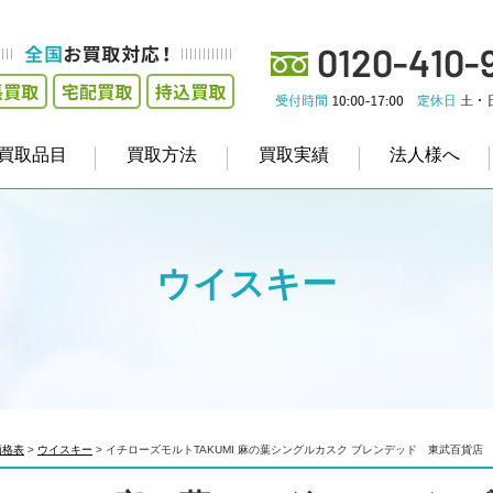
買取品目
買取方法
買取実績
法人様へ
ウイスキー
価格表
>
ウイスキー
>
イチローズモルトTAKUMI 麻の葉シングルカスク ブレンデッド 東武百貨店