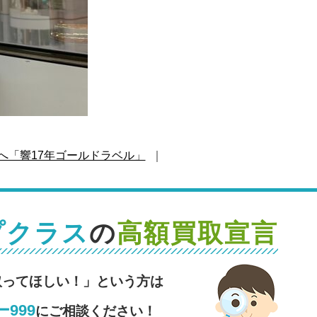
へ「響17年ゴールドラベル」
｜
プクラス
の
高額買取宣言
取ってほしい！」という方は
999
にご相談ください！