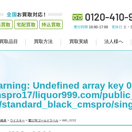
買取品目
買取方法
買取実績
法人様へ
rning
: Undefined array key 0
spro17/liquor999.com/public
/standard_black_cmspro/sin
empt to read property "cat_na
価格表
>
ウイスキー
>
響17年ゴールドラベル
>
IMG_0232