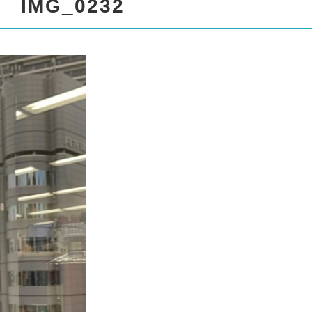
spro17/liquor999.com/public
IMG_0232
/standard_black_cmspro/sin