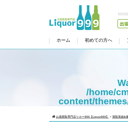
ホーム
初めての方へ
Wa
/home/cm
content/themes
Warning
: Att
お酒買取専門店リカー999【Liquor999】
>
買取実績&