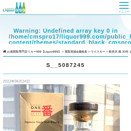
メニュー
Warning
: Undefined array key 0 in
/home/cmspro17/liquor999.com/public_
content/themes/standard_black_cmspro
on line
9
お酒買取専門店リカー999【Liquor999】
>
買取実績&価格表
>
ウイスキー
>
軽井沢 能 30年 1
Warning
: Attempt to read property
S__5087245
"cat_name" on null in
/home/cmspro17/liquor999.com/public_
content/themes/standard_black_cmspro
2022年08月24日
on line
9