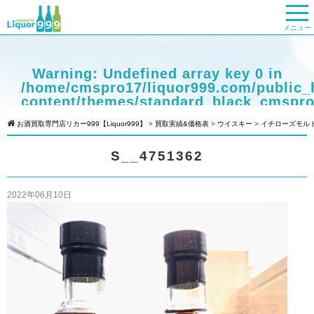
メニュー
Warning
: Undefined array key 0 in
/home/cmspro17/liquor999.com/public_
content/themes/standard_black_cmspro
on line
9
お酒買取専門店リカー999【Liquor999】
>
買取実績&価格表
>
ウイスキー
>
イチローズモル
Warning
: Attempt to read property
S__4751362
"cat_name" on null in
/home/cmspro17/liquor999.com/public_
content/themes/standard_black_cmspro
2022年06月10日
on line
9