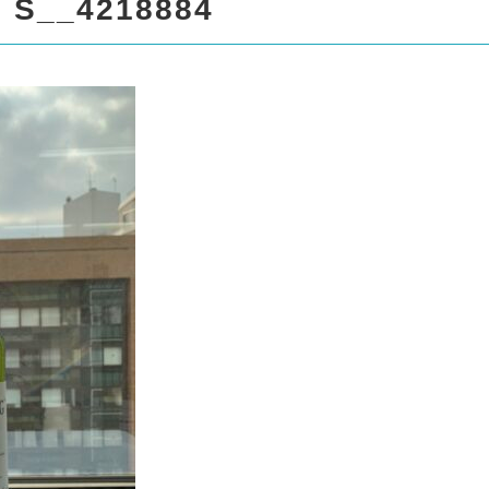
spro17/liquor999.com/public
S__4218884
/standard_black_cmspro/sin