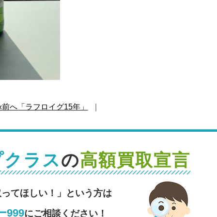
«前へ「ラフロイグ15年」
｜
プクラス
の
高額買取宣言
取ってほしい！」という方は
999
にご相談ください！