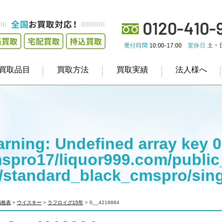
買取品目
買取方法
買取実績
法人様へ
rning
: Undefined array key 0
spro17/liquor999.com/public
/standard_black_cmspro/sin
empt to read property "cat_na
価格表
>
ウイスキー
>
ラフロイグ15年
>
S__4218884