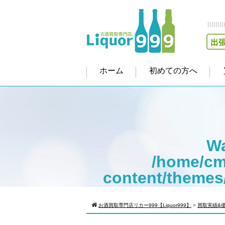
ホーム
初めての方へ
Wa
/home/cm
content/themes
Warning
: Att
お酒買取専門店リカー999【Liquor999】
>
買取実績&