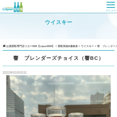
メニュー
ウイスキー
お酒買取専門店リカー999【Liquor999】
>
買取実績&価格表
>
ウイスキー
>
響 ブレンダー
響 ブレンダーズチョイス（響BC）
2022年03月02日