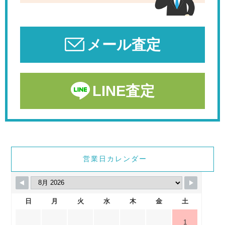
メール査定
LINE査定
営業日カレンダー
日
月
火
水
木
金
土
1