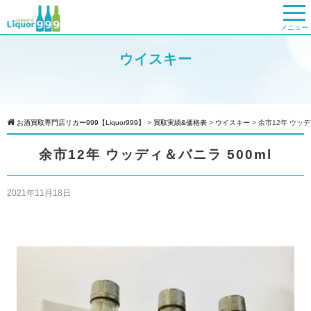
メニュー
ウイスキー
お酒買取専門店リカー999【Liquor999】
>
買取実績&価格表
>
ウイスキー
>
余市12年 ウッデ
余市12年 ウッディ＆バニラ 500ml
2021年11月18日