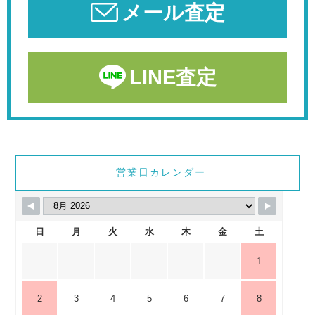
メール査定
LINE査定
営業日カレンダー
日
月
火
水
木
金
土
1
2
3
4
5
6
7
8