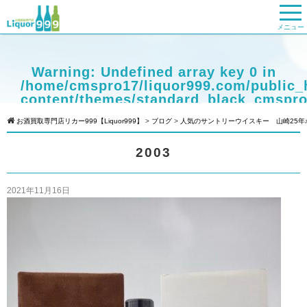
メニュー
Warning
: Undefined array key 0 in
/home/cmspro17/liquor999.com/public_
content/themes/standard_black_cmspro
on line
9
お酒買取専門店リカー999【Liquor999】
>
ブログ
>
人気のサントリーウイスキー 山崎25
Warning
: Attempt to read property
2003
"cat_name" on null in
/home/cmspro17/liquor999.com/public_
content/themes/standard_black_cmspro
2021年11月16日
on line
9