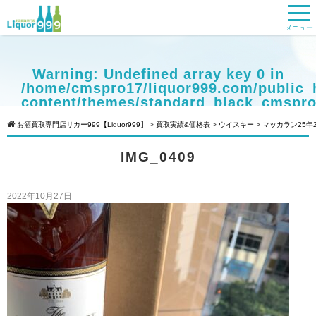
メニュー
Warning
: Undefined array key 0 in
/home/cmspro17/liquor999.com/public_
content/themes/standard_black_cmspro
on line
9
お酒買取専門店リカー999【Liquor999】
>
買取実績&価格表
>
ウイスキー
>
マッカラン25年
Warning
: Attempt to read property
IMG_0409
"cat_name" on null in
/home/cmspro17/liquor999.com/public_
content/themes/standard_black_cmspro
2022年10月27日
on line
9