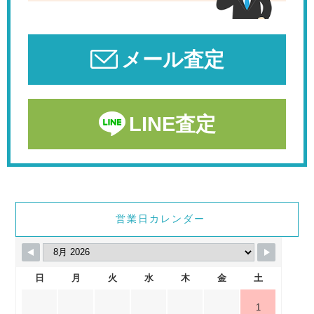
メール査定
LINE査定
営業日カレンダー
日
月
火
水
木
金
土
1