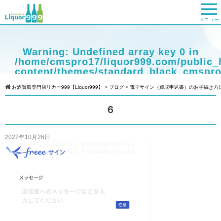
メニュー
Warning
: Undefined array key 0 in
/home/cmspro17/liquor999.com/public_
content/themes/standard_black_cmspro
on line
9
お酒買取専門店リカー999【Liquor999】
>
ブログ
>
電子サイン（買取申込書）のお手続き方
Warning
: Attempt to read property
６
"cat_name" on null in
/home/cmspro17/liquor999.com/public_
content/themes/standard_black_cmspro
2022年10月26日
on line
9